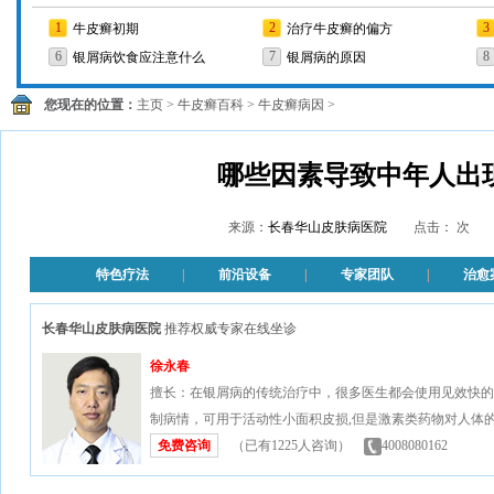
1
2
3
牛皮癣初期
治疗牛皮癣的偏方
6
7
8
银屑病饮食应注意什么
银屑病的原因
您现在的位置：
主页
>
牛皮癣百科
>
牛皮癣病因
>
哪些因素导致中年人出
来源：
长春华山皮肤病医院
点击：
特色疗法
|
前沿设备
|
专家团队
|
治愈
长春华山皮肤病医院
推荐权威专家在线坐诊
徐永春
擅长：在银屑病的传统治疗中，很多医生都会使用见效快的
制病情，可用于活动性小面积皮损,但是激素类药物对人体的.
免费咨询
（已有
1225
人咨询）
4008080162