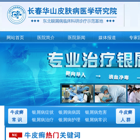
网站首页
医院简介
医院新闻
媒体报道
专家
牛皮癣
银屑病症状
银屑病病因
银屑病危害
牛皮癣
常 识
银屑病治疗
银屑病护理
银屑病常识
人 群