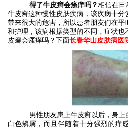
得了牛皮癣会瘙痒吗？
相信在日
牛皮癣这种慢性皮肤疾病，该疾病十分
带来很大的危害，所以患者朋友们在平
和护理，该病根据类型的不同，症状也
皮癣会瘙痒吗？下面
长春华山皮肤病医
周军
中国医学会
协会会员 银
科首席专家
师 中华医学
病专...
[详情]
男性朋友患上牛皮癣以后，身上的
白色鳞屑，而且伴随着十分强烈的痒