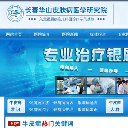
网站首页
医院简介
医院新闻
媒体报道
专家
牛皮癣
银屑病症状
银屑病病因
银屑病危害
牛皮癣
常 识
银屑病治疗
银屑病护理
银屑病常识
人 群