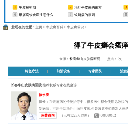
1
2
3
牛皮癣初期
治疗牛皮癣的偏方
6
7
8
银屑病饮食应注意什么
银屑病的原因
您现在的位置：
主页
>
牛皮癣百科
>
牛皮癣常识
>
得了牛皮癣会瘙
来源：
长春华山皮肤病医院
点击：
特色疗法
|
前沿设备
|
专家团队
|
治愈
长春华山皮肤病医院
推荐权威专家在线坐诊
徐永春
擅长：在银屑病的传统治疗中，很多医生都会使用见效快的
制病情，可用于活动性小面积皮损,但是激素类药物对人体的.
免费咨询
（已有
1225
人咨询）
4008080162