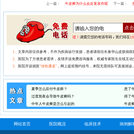
上一篇：
牛皮癣为什么会反复发作呢
下一篇：
1、
文章内容仅供参考，不作为疾病诊疗依据，患者请前往长春华山皮肤病医
2、
医院为了方便患者需求，友情开设免费咨询服务，权威专家医生在线互动
3、
医院开设就医
"绿色通道"
，网上提前预约挂号，来院无需排队可直接就诊
.
夏季怎么应付牛皮藓？
.
患了
.
过度熬夜会导致牛皮癣吗？
.
得了
.
中年人牛皮癣是怎么引起的
.
牛皮
网站首页
医院概况
临床技术
病例解